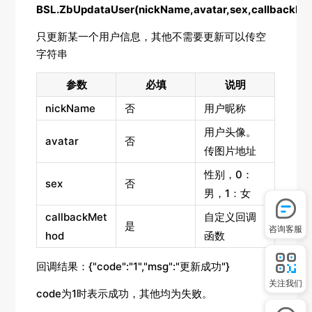
BSL.ZbUpdataUser(nickName,avatar,sex,callbackMe
只更新某一个用户信息，其他不需要更新可以传空
字符串
参数
必填
说明
nickName
否
用户昵称
用户头像。
avatar
否
传图片地址
性别，0：
sex
否
男，1：女
callbackMet
自定义回调
是
咨询客服
hod
函数
回调结果：{"code":"1","msg":"更新成功"}
关注我们
code为1时表示成功，其他均为失败。