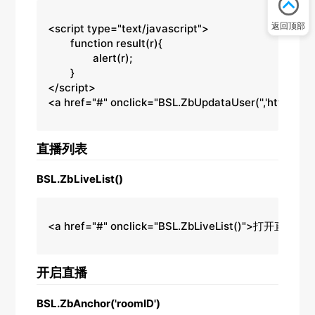
返回顶部
<script type="text/javascript">

	function result(r){

		alert(r);

	}

</script>

<a href="#" onclick="BSL.ZbUpdataUser('','http://xx
直播列表
BSL.ZbLiveList()
<a href="#" onclick="BSL.ZbLiveList()">打开直播列
开启直播
BSL.ZbAnchor('roomID')