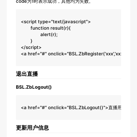
code为1时表示成功，其他均为失败。
<script type="text/javascript">

	function result(r){

		alert(r);

	}

</script>

<a href="#" onclick="BSL.ZbRegister('xxx','xxxxxx
退出直播
BSL.ZbLogout()
<a href="#" onclick="BSL.ZbLogout()">直播用户登出
更新用户信息