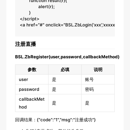
	function result(r){

		alert(r);

	}

</script>

<a href="#" onclick="BSL.ZbLogin('xxx','xxxxxxx'
注册直播
BSL.ZbRegister(user,password,callbackMethod)
参数
必填
说明
user
是
账号
password
是
密码
callbackMet
是
是
hod
回调结果：{"code":"1","msg":"注册成功"}