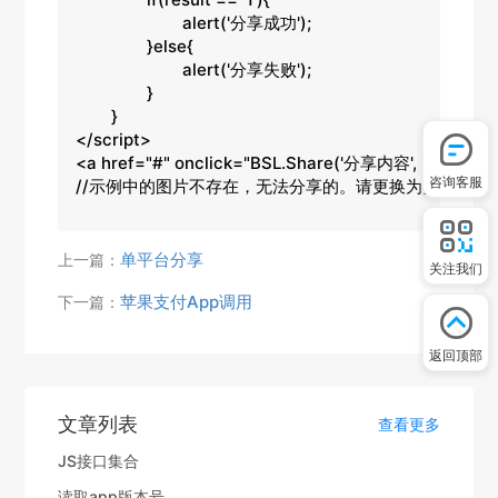
			alert('分享成功');

		}else{

			alert('分享失败');

		}

	}

</script>

<a href="#" onclick="BSL.Share('分享内容', 'http://ww
咨询客服
//示例中的图片不存在，无法分享的。请更换为实现存在
单平台分享
上一篇：
关注我们
苹果支付App调用
下一篇：
返回顶部
文章列表
查看更多
JS接口集合
读取app版本号