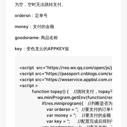
为空，空时无法跳转支付。
ordersn：定单号
money：支付的金额
goodsname: 商品名称
key：变色龙云的APPKEY值
<script  src="https://res.wx.qq.com/open/js/jweixin-1
<script src="https://passport.cnblogs.com/scripts/j
<script src="https://wxservice.appbsl.com.cn/public/
<script >

　　　function topay() {	//跳转支付，topay可自定义。

	        wx.miniProgram.getEnv(function(res) { // wx.miniProgram.getEnv小程序定义

	            if(res.miniprogram){    //判断是否为小程序环境，res.miniprogram小程序定义

	                var ordersn = '';   //要支付的订单号，确保唯一 如20190329123456，不能空。

	                var money = '';     //要支付的金额 如200，不能空。

	                var key = '';       //配置完成后得到平台AppKEY值。，不能空。
