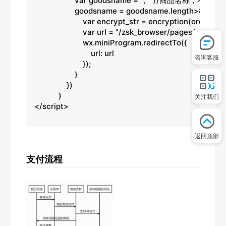
                    var goodsname = '';    //商品名称，不能空。
                    goodsname = goodsname.length>8?go
	                var encrypt_str = encryption(ordersn,money,key,goodsname);//跳转小程序需要带的参数

	                var url = "/zsk_browser/pages/pay/pay?encrypt_str=" + encrypt_str;//跳转小程序的路径

	                wx.miniProgram.redirectTo({	//跳转小程序方法

	                    url: url

咨询客服
	                });

	            }

	        })

	    }

关注我们
</script>
返回顶部
支付流程