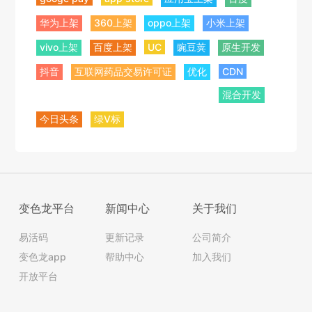
华为上架
360上架
oppo上架
小米上架
vivo上架
百度上架
UC
豌豆荚
原生开发
抖音
互联网药品交易许可证
优化
CDN
混合开发
今日头条
绿V标
变色龙平台
新闻中心
关于我们
易活码
更新记录
公司简介
变色龙app
帮助中心
加入我们
开放平台