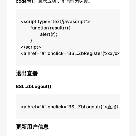
code为1时表示成功，其他均为失败。
<script type="text/javascript">

	function result(r){

		alert(r);

	}

</script>

<a href="#" onclick="BSL.ZbRegister('xxx','xxxxxx
退出直播
BSL.ZbLogout()
<a href="#" onclick="BSL.ZbLogout()">直播用户登出
更新用户信息