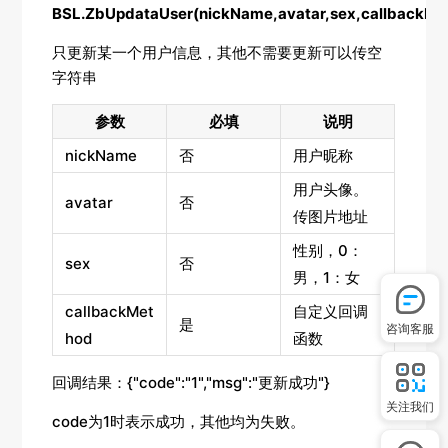
BSL.ZbUpdataUser(nickName,avatar,sex,callbackMe
只更新某一个用户信息，其他不需要更新可以传空
字符串
参数
必填
说明
nickName
否
用户昵称
用户头像。
avatar
否
传图片地址
性别，0：
sex
否
男，1：女
callbackMet
自定义回调
是
咨询客服
hod
函数
回调结果：{"code":"1","msg":"更新成功"}
关注我们
code为1时表示成功，其他均为失败。