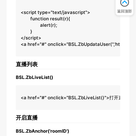
返回顶部
<script type="text/javascript">

	function result(r){

		alert(r);

	}

</script>

<a href="#" onclick="BSL.ZbUpdataUser('','http://xx
直播列表
BSL.ZbLiveList()
<a href="#" onclick="BSL.ZbLiveList()">打开直播列
开启直播
BSL.ZbAnchor('roomID')