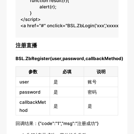
	function result(r){

		alert(r);

	}

</script>

<a href="#" onclick="BSL.ZbLogin('xxx','xxxxxxx'
注册直播
BSL.ZbRegister(user,password,callbackMethod)
参数
必填
说明
user
是
账号
password
是
密码
callbackMet
是
是
hod
回调结果：{"code":"1","msg":"注册成功"}