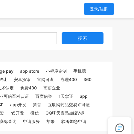
登录/注册
搜索
ge pay
app store
小程序定制
手机端
转让
安卓预审
官网可查
办理400
360
技术认定
免费400
高薪企业
业可信百科认证
百度信誉
1天拿证
app
SP
app开发
抖音
互联网药品交易许可证
架
h5开发
微信
QQ聊天窗品加绿V标
商标查询
申请服务
苹果
软著加急申请