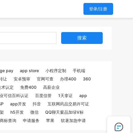
登录/注册
搜索
ge pay
app store
小程序定制
手机端
转让
安卓预审
官网可查
办理400
360
技术认定
免费400
高薪企业
业可信百科认证
百度信誉
1天拿证
app
SP
app开发
抖音
互联网药品交易许可证
架
h5开发
微信
QQ聊天窗品加绿V标
商标查询
申请服务
苹果
软著加急申请