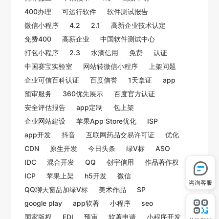
400办理
可运行软件
软件测试报告
微信小程序
4.2
2.1
高新企业技术认定
免费400
高薪企业
中国软件测试中心
打包小程序
2.3
水滴信用
免费
认证
中国赛宝实验室
网站转微信小程序
上架问题
企业可信百科认证
百度信誉
1天拿证
app
预审服务
360优先展示
百度官方认证
安全评估报告
app定制
包上架
企业网站建设
苹果App Store优化
ISP
app开发
抖音
互联网药品交易许可证
优化
CDN
原生开发
今日头条
绿V标
ASO
IDC
混合开发
QQ
创宇信用
作品著作权
ICP
苹果上架
h5开发
微信
咨询客服
QQ聊天窗品加绿V标
美术作品
SP
google play
app软著
小程序
seo
国家版权
EDI
预审
软著申请
小程序开发