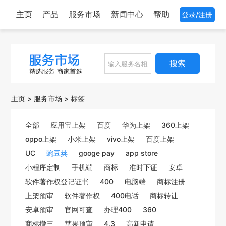
主页
产品
服务市场
新闻中心
帮助
登录/注册
搜索
主页
>
服务市场
>
标签
全部
应用宝上架
百度
华为上架
360上架
oppo上架
小米上架
vivo上架
百度上架
UC
豌豆荚
googe pay
app store
小程序定制
手机端
商标
准时下证
安卓
软件著作权登记证书
400
电脑端
商标注册
上架预审
软件著作权
400电话
商标转让
安卓预审
官网可查
办理400
360
商标撤三
苹果预审
4.3
高新申请