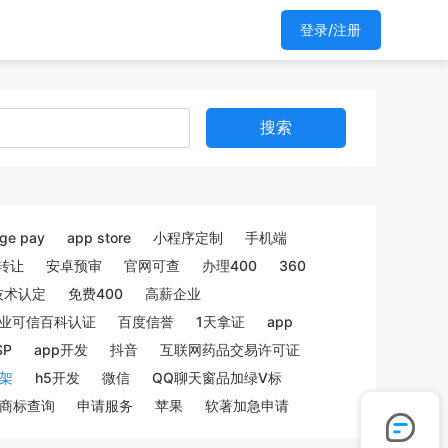
登录/注册
搜索
ge pay
app store
小程序定制
手机端
转让
安卓预审
官网可查
办理400
360
技术认定
免费400
高薪企业
业可信百科认证
百度信誉
1天拿证
app
SP
app开发
抖音
互联网药品交易许可证
架
h5开发
微信
QQ聊天窗品加绿V标
商标查询
申请服务
苹果
软著加急申请